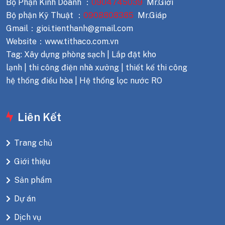
Bộ Phận Kinh Doanh ：
0904745039
Mr.Giới
Bộ phận Kỹ Thuật ：
0908808385
Mr.Giáp
Gmail：gioi.tienthanh@gmail.com
Website：www.tithaco.com.vn
Tag: Xây dựng phòng sạch | Lắp đặt kho
lạnh | thi công điện nhà xưởng | thiết kế thi công
hệ thống điều hòa | Hệ thống lọc nước RO
Liên Kết
Trang chủ
Giới thiệu
Sản phẩm
Dự án
Dịch vụ