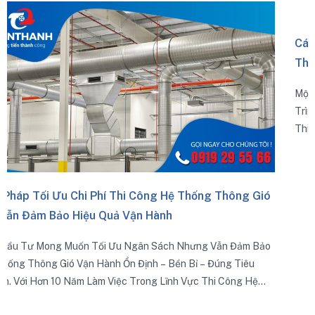
 Hệ Thống Thông Gió
Cách Kiểm Tra Và Nghiệm Thu Hệ 
h
Thi Công Đạt Chuẩn
ch Nhưng Vẫn Đảm Bảo
Một Hệ Thống Được Lắp Đặt Đúng Kỹ Thu
Bền Bỉ – Đúng Tiêu
Trình Không Chỉ Đảm Bảo Hiệu Quả Trao 
ĩnh Vực Thi Công Hệ
Thiểu Rủi Ro Rò Rỉ, Ồn, Rung Và Kéo Dài T
 Sẻ Những Giải Pháp