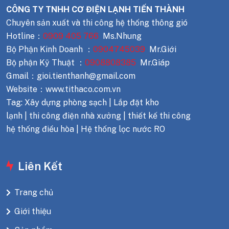
CÔNG TY TNHH CƠ ĐIỆN LẠNH TIẾN THÀNH
Chuyên sản xuất và thi công hệ thống thông gió
Hotline：
0909 405 766
Ms.Nhung
Bộ Phận Kinh Doanh ：
0904745039
Mr.Giới
Bộ phận Kỹ Thuật ：
0908808385
Mr.Giáp
Gmail：gioi.tienthanh@gmail.com
Website：www.tithaco.com.vn
Tag: Xây dựng phòng sạch | Lắp đặt kho
lạnh | thi công điện nhà xưởng | thiết kế thi công
hệ thống điều hòa | Hệ thống lọc nước RO
Liên Kết
Trang chủ
Giới thiệu