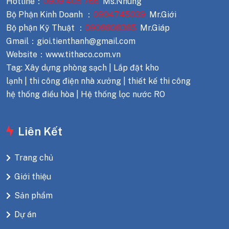
Hotline：
0909 405 766
Ms.Nhung
Bộ Phận Kinh Doanh ：
0904745039
Mr.Giới
Bộ phận Kỹ Thuật ：
0908808385
Mr.Giáp
Gmail：gioi.tienthanh@gmail.com
Website：www.tithaco.com.vn
Tag: Xây dựng phòng sạch | Lắp đặt kho
lạnh | thi công điện nhà xưởng | thiết kế thi công
hệ thống điều hòa | Hệ thống lọc nước RO
Liên Kết
Trang chủ
Giới thiệu
Sản phẩm
Dự án