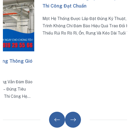
 Gió
Cách Kiểm Tra Và Nghiệm Thu Hệ Thống Ống Gió 
Thi Công Đạt Chuẩn
m Bảo
Một Hệ Thống Được Lắp Đặt Đúng Kỹ Thuật, Kiểm Tra Đún
êu
Trình Không Chỉ Đảm Bảo Hiệu Quả Trao Đổi Khí Mà Còn Gi
Hệ
Thiểu Rủi Ro Rò Rỉ, Ồn, Rung Và Kéo Dài Tuổi Thọ Thiết Bị
áp
.