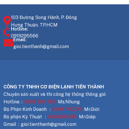
103 Đường Song Hành, P. Đông
Hưng Thuận, TP.HCM
Hotline:
0919295566
Email:
gioi.tienthanh@gmail.com
CÔNG TY TNHH CƠ ĐIỆN LẠNH TIẾN THÀNH
Chuyên sản xuất và thi công hệ thống thông gió
Hotline：
0909 405 766
Ms.Nhung
Bộ Phận Kinh Doanh ：
0904745039
Mr.Giới
Bộ phận Kỹ Thuật ：
0908808385
Mr.Giáp
Gmail：gioi.tienthanh@gmail.com