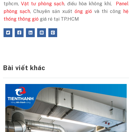
tphcm,
Vật tư phòng sạch
, điều hòa không khí,
Panel
phòng sạch
, Chuyên sản xuất
ống gió
và thi công
hệ
thống thông gió
giá rẻ tại TP.HCM
Bài viết khác
M