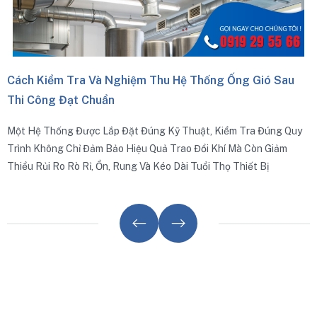
B
Đ
D
T
Cách Kiểm Tra Và Nghiệm Thu Hệ Thống Ống Gió Sau
D
Thi Công Đạt Chuẩn
ột Hệ Thống Được Lắp Đặt Đúng Kỹ Thuật, Kiểm Tra Đúng Quy
rình Không Chỉ Đảm Bảo Hiệu Quả Trao Đổi Khí Mà Còn Giảm
hiểu Rủi Ro Rò Rỉ, Ồn, Rung Và Kéo Dài Tuổi Thọ Thiết Bị