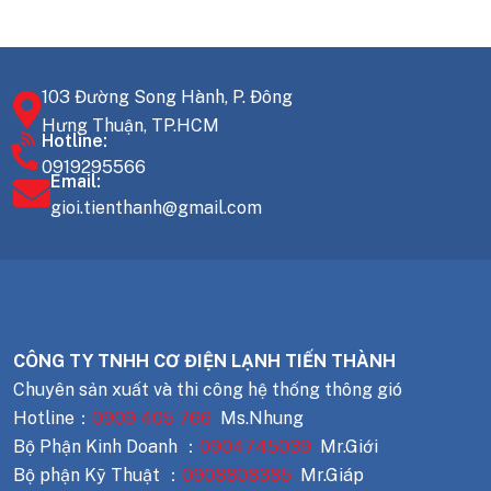
103 Đường Song Hành, P. Đông
Hưng Thuận, TP.HCM
Hotline:
0919295566
Email:
gioi.tienthanh@gmail.com
CÔNG TY TNHH CƠ ĐIỆN LẠNH TIẾN THÀNH
Chuyên sản xuất và thi công hệ thống thông gió
Hotline：
0909 405 766
Ms.Nhung
Bộ Phận Kinh Doanh ：
0904745039
Mr.Giới
Bộ phận Kỹ Thuật ：
0908808385
Mr.Giáp