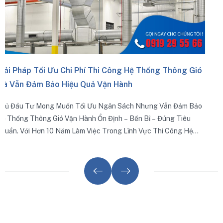
Trình Không Chỉ Đảm Bảo Hiệu Quả Tra
Thiểu Rủi Ro Rò Rỉ, Ồn, Rung Và Kéo Dài
g Hệ Thống Thông Gió
ành
Sách Nhưng Vẫn Đảm Bảo
– Bền Bỉ – Đúng Tiêu
 Lĩnh Vực Thi Công Hệ
ia Sẻ Những Giải Pháp
àm Giảm Chất Lượng.