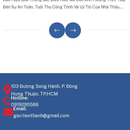
Đến Sự An Toàn, Tuổi Thọ Công Trình Và Uy Tín Của Nhà Thầu.
Dưới Đây Là Kinh Nghiệm Tổng Hợp Từ Thực Tế Triển Khai Hàng
Trăm Dự Án Mà Các Đơn Vị Thi Công Chuyên Nghiệp Thường Áp
Dụng Để Kiểm Soát Tốt Tiến Độ Và Chất Lượng.
103 Đường Song Hành, P. Đông
Hưng Thuận, TP.HCM
Hotline:
0919295566
Email:
gioi.tienthanh@gmail.com