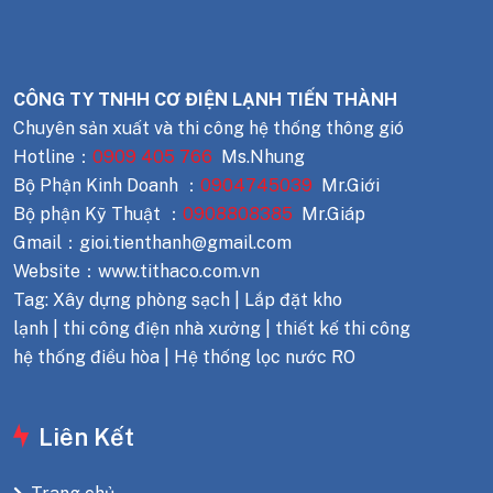
CÔNG TY TNHH CƠ ĐIỆN LẠNH TIẾN THÀNH
Chuyên sản xuất và thi công hệ thống thông gió
Hotline：
0909 405 766
Ms.Nhung
Bộ Phận Kinh Doanh ：
0904745039
Mr.Giới
Bộ phận Kỹ Thuật ：
0908808385
Mr.Giáp
Gmail：gioi.tienthanh@gmail.com
Website：www.tithaco.com.vn
Tag: Xây dựng phòng sạch | Lắp đặt kho
lạnh | thi công điện nhà xưởng | thiết kế thi công
hệ thống điều hòa | Hệ thống lọc nước RO
Liên Kết