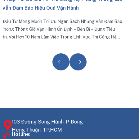
h
Thi Công Đạt Chuẩn
ch Nhưng Vẫn Đảm Bảo
Một Hệ Thống Được Lắp Đặt Đúng Kỹ Thu
Bền Bỉ – Đúng Tiêu
Trình Không Chỉ Đảm Bảo Hiệu Quả Trao 
ĩnh Vực Thi Công Hệ
Thiểu Rủi Ro Rò Rỉ, Ồn, Rung Và Kéo Dài T
 Sẻ Những Giải Pháp
 Giảm Chất Lượng.
103 Đường Song Hành, P. Đông
Hưng Thuận, TP.HCM
Hotline: