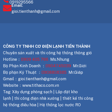
0919295566
Email:
gioi.tienthanh@gmail.com
CÔNG TY TNHH CƠ ĐIỆN LẠNH TIẾN THÀNH
Chuyên sản xuất và thi công hệ thống thông gió
Hotline：
0909 405 766
Ms.Nhung
Bộ Phận Kinh Doanh ：
0904745039
Mr.Giới
Bộ phận Kỹ Thuật ：
0908808385
Mr.Giáp
Gmail：gioi.tienthanh@gmail.com
Website：www.tithaco.com.vn
Tag: Xây dựng phòng sạch | Lắp đặt kho
lạnh | thi công điện nhà xưởng | thiết kế thi công
hệ thống điều hòa | Hệ thống lọc nước RO