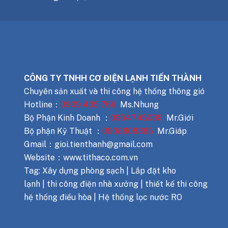
CÔNG TY TNHH CƠ ĐIỆN LẠNH TIẾN THÀNH
Chuyên sản xuất và thi công hệ thống thông gió
Hotline：
0909 405 766
Ms.Nhung
Bộ Phận Kinh Doanh ：
0904745039
Mr.Giới
Bộ phận Kỹ Thuật ：
0908808385
Mr.Giáp
Gmail：gioi.tienthanh@gmail.com
Website：www.tithaco.com.vn
Tag: Xây dựng phòng sạch | Lắp đặt kho
lạnh | thi công điện nhà xưởng | thiết kế thi công
hệ thống điều hòa | Hệ thống lọc nước RO