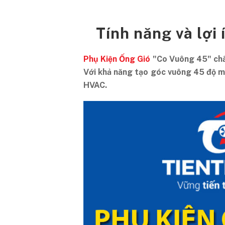
Tính năng và lợi
Phụ Kiện Ống Gió
"Co Vuông 45" chắc
Với khả năng tạo góc vuông 45 độ mư
HVAC.