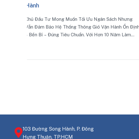
Một Hệ Thống Được Lắp Đặt Đúng 
Tra Đúng Quy Trình Không Chỉ Đảm
 Ưu Ngân Sách Nhưng
Trao Đổi Khí Mà Còn Giảm Thiểu Rủi
g Gió Vận Hành Ổn Định
Rung Và Kéo Dài Tuổi Thọ Thiết Bị
. Với Hơn 10 Năm Làm
ng Hệ Thống Thông Gió –
ững Giải Pháp Thực Tế
g Làm Giảm Chất Lượng.
103 Đường Song Hành, P. Đông
Hưng Thuận, TP.HCM