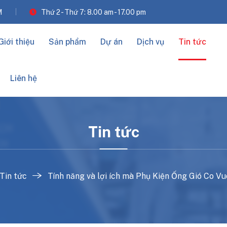
M
Thứ 2 - Thứ 7: 8.00 am - 17.00 pm
Giới thiệu
Sản phẩm
Dự án
Dịch vụ
Tin tức
Liên hệ
Tin tức
Tin tức
Tính năng và lợi ích mà Phụ Kiện Ống Gió Co V