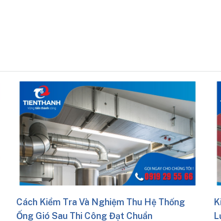
hu Hệ Thống
Kinh Nghiệm Quản Lý Tiến Độ Và C
huẩn
Lượng Trong Thi Công Hệ Thống 