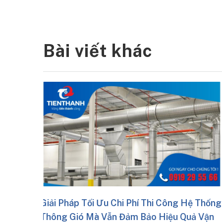
Bài viết khác
hí Thi Công Hệ Thống
Cách Kiểm Tra Và Nghiệm T
 Bảo Hiệu Quả Vận
Ống Gió Sau Thi Công Đạt C