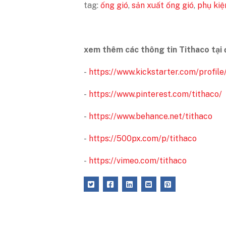
tag:
ống gió
,
sản xuất ống gió
,
phụ kiệ
xem thêm các thông tin Tithaco tại 
-
https://www.kickstarter.com/profile
-
https://www.pinterest.com/tithaco/
-
https://www.behance.net/tithaco
-
https://500px.com/p/tithaco
-
https://vimeo.com/tithaco