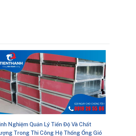
Thi Công Ống Gió Chống Cháy: Yêu Cầu 
Liệu Và Quy Trình Lắp Đặt
Với Kinh Nghiệm Thi Công Hệ Thống Thông Gió, 
Hòa Không Khí Trên Nhiều Dự Án Lớn, Tithaco L
Tuân Thủ Nghiêm Ngặt Các Tiêu Chuẩn Kỹ Thuật
Mang Đến Giải Pháp Ống Gió Chống Cháy Bền Bỉ,
Định Và An Toàn Tuyệt Đối.
hất
Ống Gió