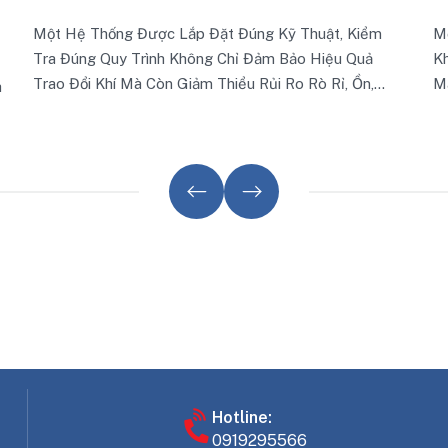
Kỹ Thuật, Kiểm
Một Hệ Thống Ống Gió Đạt Tiêu Chuẩn Kỹ
 Bảo Hiệu Quả
Không Chỉ Đảm Bảo Hiệu Quả Thông Gió, 
 Ro Rò Rỉ, Ồn,
Mà Còn Ảnh Hưởng Trực Tiếp Đến Sự An T
Thọ Công Trình Và Uy Tín Của Nhà Thầu. 
Kinh Nghiệm Tổng Hợp Từ Thực Tế Triển 
Trăm Dự Án Mà Các Đơn Vị Thi Công Chu
Thường Áp Dụng Để Kiểm Soát Tốt Tiến Đ
Lượng.
Hotline:
0919295566