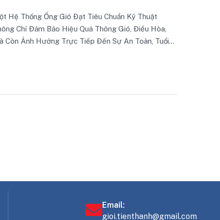
 Thuật
Điều Hòa,
oàn, Tuổi
Dưới Đây Là
Khai Hàng
yên Nghiệp
ộ Và Chất
Email:
gioi.tienthanh@gmail.com