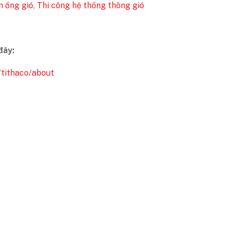
n ống gió
,
Thi công hệ thống thông gió
đây:
/tithaco/about