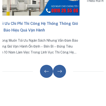
hống Thông Gió
Cách Kiểm Tra Và Nghiệm Thu Hệ Thống
Thi Công Đạt Chuẩn
ưng Vẫn Đảm Bảo
Một Hệ Thống Được Lắp Đặt Đúng Kỹ Thuật, K
 – Đúng Tiêu
Trình Không Chỉ Đảm Bảo Hiệu Quả Trao Đổi Kh
c Thi Công Hệ
Thiểu Rủi Ro Rò Rỉ, Ồn, Rung Và Kéo Dài Tuổi Th
ững Giải Pháp
 Chất Lượng.