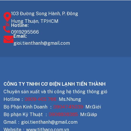
103 Đường Song Hành, P. Đông
Hưng Thuận, TP.HCM
Hotline:
0919295566
Email:
gioi.tienthanh@gmail.com
CÔNG TY TNHH CƠ ĐIỆN LẠNH TIẾN THÀNH
Chuyên sản xuất và thi công hệ thống thông gió
Hotline：
0909 405 766
Ms.Nhung
Bộ Phận Kinh Doanh ：
0904745039
Mr.Giới
Bộ phận Kỹ Thuật ：
0908808385
Mr.Giáp
Gmail：gioi.tienthanh@gmail.com
Website：www.tithaco.com.vn