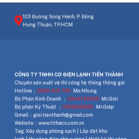
103 Đường Song Hành, P. Đông
Hưng Thuận, TP.HCM
CÔNG TY TNHH CƠ ĐIỆN LẠNH TIẾN THÀNH
Chuyên sản xuất và thi công hệ thống thông gió
Hotline：
0909 405 766
Ms.Nhung
Bộ Phận Kinh Doanh ：
0904745039
Mr.Giới
Bộ phận Kỹ Thuật ：
0908808385
Mr.Giáp
Gmail：gioi.tienthanh@gmail.com
Website：www.tithaco.com.vn
Tag: Xây dựng phòng sạch | Lắp đặt kho