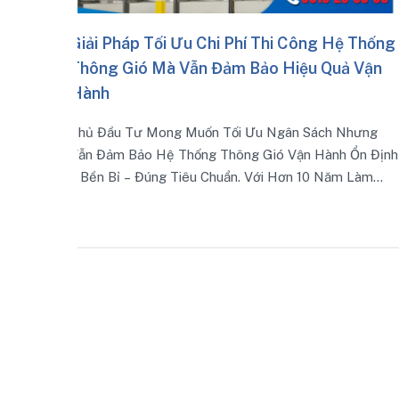
hi Công Hệ Thống
Cách Kiểm Tra Và Nghiệm Thu H
 Hiệu Quả Vận
Ống Gió Sau Thi Công Đạt Chuẩn
Một Hệ Thống Được Lắp Đặt Đúng Kỹ Th
Tra Đúng Quy Trình Không Chỉ Đảm Bảo 
gân Sách Nhưng
Trao Đổi Khí Mà Còn Giảm Thiểu Rủi Ro R
ó Vận Hành Ổn Định
Rung Và Kéo Dài Tuổi Thọ Thiết Bị
 Hơn 10 Năm Làm
 Thống Thông Gió –
iải Pháp Thực Tế
 Giảm Chất Lượng.