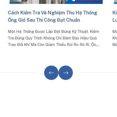
ệ Thống
Kinh Nghiệm Quản Lý Tiến Độ Và Chất
Lượng Trong Thi Công Hệ Thống Ống 
uật, Kiểm
Một Hệ Thống Ống Gió Đạt Tiêu Chuẩn Kỹ Thuậ
Hiệu Quả
Không Chỉ Đảm Bảo Hiệu Quả Thông Gió, Điều 
ò Rỉ, Ồn,
Mà Còn Ảnh Hưởng Trực Tiếp Đến Sự An Toàn, 
Thọ Công Trình Và Uy Tín Của Nhà Thầu. Dưới Đ
Kinh Nghiệm Tổng Hợp Từ Thực Tế Triển Khai 
Trăm Dự Án Mà Các Đơn Vị Thi Công Chuyên N
Thường Áp Dụng Để Kiểm Soát Tốt Tiến Độ Và 
Lượng.