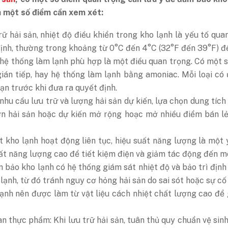
à một số điểm cần xem xét:
trữ hải sản, nhiệt độ điều khiển trong kho lạnh là yếu tố qu
 định, thường trong khoảng từ 0°C đến 4°C (32°F đến 39°F) đ
 hệ thống làm lạnh phù hợp là một điều quan trọng. Có một s
gián tiếp, hay hệ thống làm lạnh bằng amoniac. Mỗi loại có
ạn trước khi đưa ra quyết định.
nhu cầu lưu trữ và lượng hải sản dự kiến, lựa chọn dung tích
ớn hải sản hoặc dự kiến mở rộng hoạc mở nhiều điểm bán lẻ,
t kho lạnh hoạt động liên tục, hiệu suất năng lượng là một 
uất năng lượng cao để tiết kiệm điện và giảm tác động đến m
 bảo kho lạnh có hệ thống giám sát nhiệt độ và bảo trì định
lạnh, từ đó tránh nguy cơ hỏng hải sản do sai sót hoặc sự cố
 lạnh nên được làm từ vật liệu cách nhiệt chất lượng cao để 
n thực phẩm: Khi lưu trữ hải sản, tuân thủ quy chuẩn vệ sin