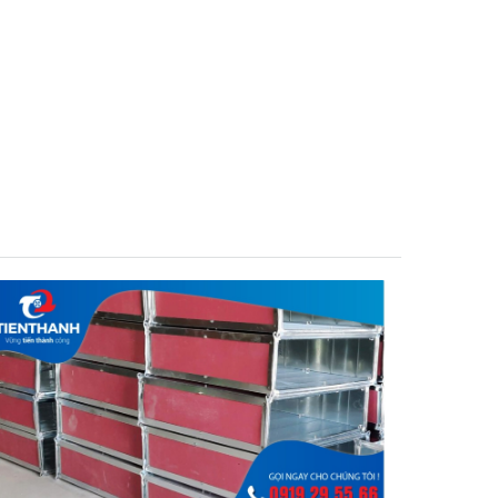
Thi Công Ống Gió Chống Cháy: Yêu Cầu Vật
Liệu Và Quy Trình Lắp Đặt
Với Kinh Nghiệm Thi Công Hệ Thống Thông Gió, Điều
Hòa Không Khí Trên Nhiều Dự Án Lớn, Tithaco Luôn
Tuân Thủ Nghiêm Ngặt Các Tiêu Chuẩn Kỹ Thuật Để