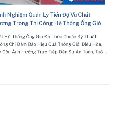
Mang Đến Giải Pháp Ống Gió Chống Cháy Bền Bỉ, Ổn
Định Và An Toàn Tuyệt Đối.
Gió
t
Hòa,
Tuổi
ây Là
Hàng
ghiệp
Chất