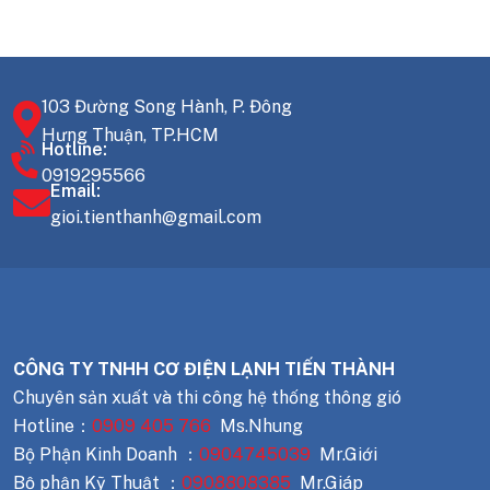
103 Đường Song Hành, P. Đông
Hưng Thuận, TP.HCM
Hotline:
0919295566
Email:
gioi.tienthanh@gmail.com
CÔNG TY TNHH CƠ ĐIỆN LẠNH TIẾN THÀNH
Chuyên sản xuất và thi công hệ thống thông gió
Hotline：
0909 405 766
Ms.Nhung
Bộ Phận Kinh Doanh ：
0904745039
Mr.Giới
Bộ phận Kỹ Thuật ：
0908808385
Mr.Giáp