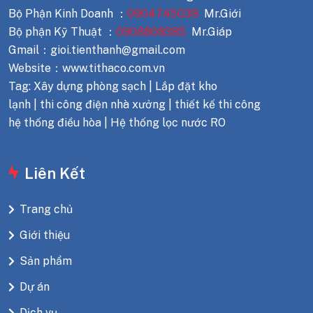
Bộ Phận Kinh Doanh ：
0904745039
Mr.Giới
Bộ phận Kỹ Thuật ：
0908808385
Mr.Giáp
Gmail：gioi.tienthanh@gmail.com
Website：www.tithaco.com.vn
Tag: Xây dựng phòng sạch | Lắp đặt kho
lạnh | thi công điện nhà xưởng | thiết kế thi công
hệ thống điều hòa | Hệ thống lọc nước RO
Liên Kết
Trang chủ
Giới thiệu
Sản phẩm
Dự án
Dịch vụ