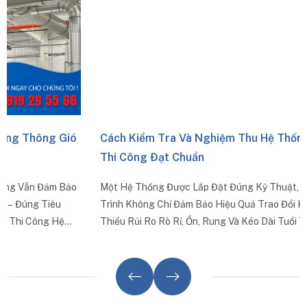
g Gió
Cách Kiểm Tra Và Nghiệm Thu Hệ Thống Ống Gió
Thi Công Đạt Chuẩn
m Bảo
Một Hệ Thống Được Lắp Đặt Đúng Kỹ Thuật, Kiểm Tra Đú
êu
Trình Không Chỉ Đảm Bảo Hiệu Quả Trao Đổi Khí Mà Còn G
 Hệ
Thiểu Rủi Ro Rò Rỉ, Ồn, Rung Và Kéo Dài Tuổi Thọ Thiết Bị
áp
g.