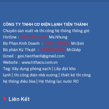
CÔNG TY TNHH CƠ ĐIỆN LẠNH TIẾN THÀNH
Chuyên sản xuất và thi công hệ thống thông gió
Hotline：
0909 405 766
Ms.Nhung
Bộ Phận Kinh Doanh ：
0904745039
Mr.Giới
Bộ phận Kỹ Thuật ：
0908808385
Mr.Giáp
Gmail：gioi.tienthanh@gmail.com
Website：www.tithaco.com.vn
Tag: Xây dựng phòng sạch | Lắp đặt kho
lạnh | thi công điện nhà xưởng | thiết kế thi công
hệ thống điều hòa | Hệ thống lọc nước RO
Liên Kết