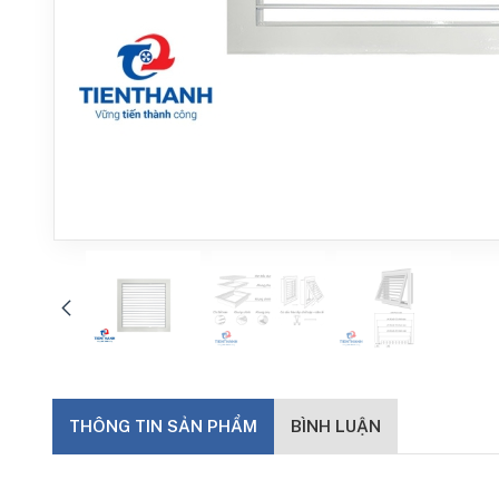
THÔNG TIN SẢN PHẨM
BÌNH LUẬN