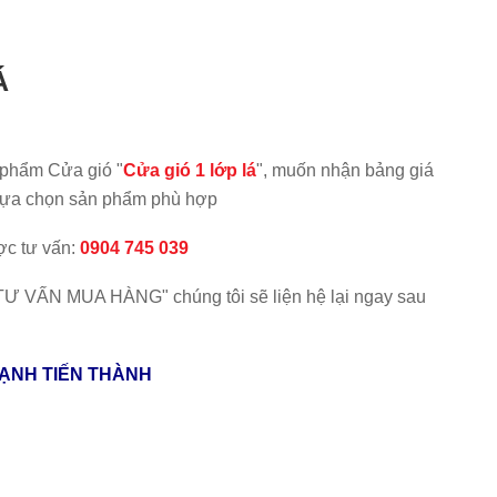
Á
 phẩm Cửa gió "
Cửa gió 1 lớp lá
", muốn nhận bảng giá
ể lựa chọn sản phẩm phù hợp
ược tư vấn:
0904 745 039
 "TƯ VẤN MUA HÀNG" chúng tôi sẽ liện hệ lại ngay sau
LẠNH TIẾN THÀNH